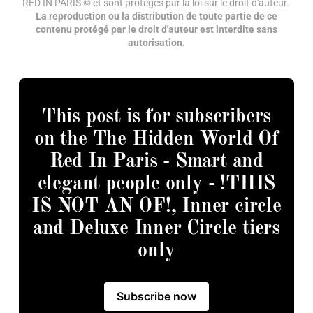
RED IN PARIS © et sont protégés par la loi sur le droit d'auteur. 
La reproduction ou la distribution de toute partie de ce
contenu protégé par le droit d'auteur est interdite sans
autorisation.
This post is for subscribers
on the The Hidden World Of
Red In Paris - Smart and
elegant people only - !THIS
IS NOT AN OF!, Inner circle
and Deluxe Inner Circle tiers
only
Subscribe now